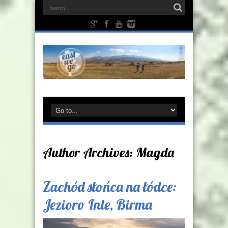
Author Archives: Magda
Zachód słońca na łódce:
Jezioro Inle, Birma