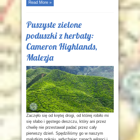
Read More »
Puszyste zielone
poduszki z herbaty:
Cameron Highlands,
Malezja
Zaczęło się od krętej drogi, od której robiło mi
się słabo i gęstego deszczu, który ani przez
chwilę nie przestawał padać przez cały
pierwszy dzień. Spędziliśmy go w naszym
malutkim pokoju, wdychając zapach wilgoci i