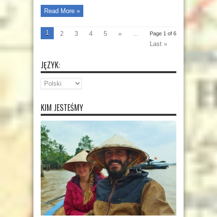
Read More »
1
2
3
4
5
»
...
Page 1 of 6
Last »
JĘZYK:
KIM JESTEŚMY