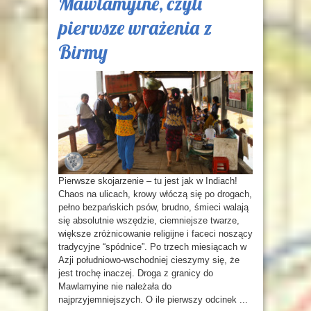
Mawlamyine, czyli
pierwsze wrażenia z
Birmy
Pierwsze skojarzenie – tu jest jak w Indiach!
Chaos na ulicach, krowy włóczą się po drogach,
pełno bezpańskich psów, brudno, śmieci walają
się absolutnie wszędzie, ciemniejsze twarze,
większe zróżnicowanie religijne i faceci noszący
tradycyjne “spódnice”. Po trzech miesiącach w
Azji południowo-wschodniej cieszymy się, że
jest trochę inaczej. Droga z granicy do
Mawlamyine nie należała do
najprzyjemniejszych. O ile pierwszy odcinek ...