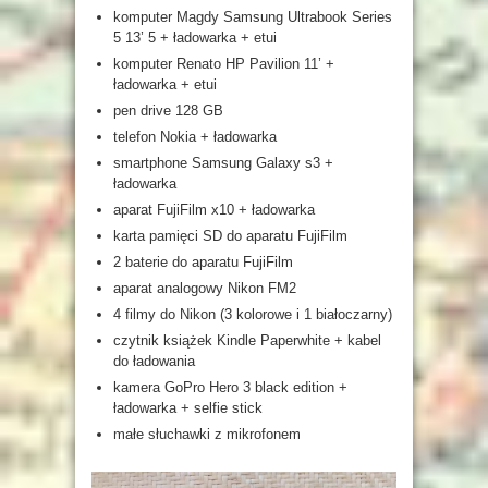
komputer Magdy Samsung Ultrabook Series
5 13’ 5 + ładowarka + etui
komputer Renato HP Pavilion 11’ +
ładowarka + etui
pen drive 128 GB
telefon Nokia + ładowarka
smartphone Samsung Galaxy s3 +
ładowarka
aparat FujiFilm x10 + ładowarka
karta pamięci SD do aparatu FujiFilm
2 baterie do aparatu FujiFilm
aparat analogowy Nikon FM2
4 filmy do Nikon (3 kolorowe i 1 białoczarny)
czytnik książek Kindle Paperwhite + kabel
do ładowania
kamera GoPro Hero 3 black edition +
ładowarka + selfie stick
małe słuchawki z mikrofonem