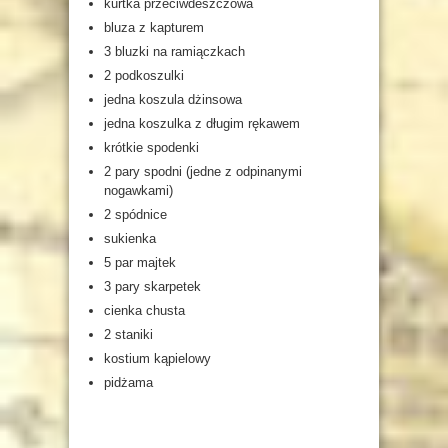
kurtka przeciwdeszczowa
bluza z kapturem
3 bluzki na ramiączkach
2 podkoszulki
jedna koszula dżinsowa
jedna koszulka z długim rękawem
krótkie spodenki
2 pary spodni (jedne z odpinanymi
nogawkami)
2 spódnice
sukienka
5 par majtek
3 pary skarpetek
cienka chusta
2 staniki
kostium kąpielowy
pidżama