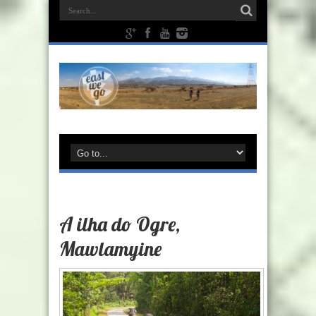
A ilha do Ogre,
Mawlamyine