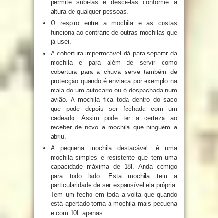
permite subi-las e desce-las conforme a
altura de qualquer pessoas.
O respiro entre a mochila e as costas
funciona ao contrário de outras mochilas que
já usei.
A cobertura impermeável dá para separar da
mochila e para além de servir como
cobertura para a chuva serve também de
protecção quando é enviada por exemplo na
mala de um autocarro ou é despachada num
avião. A mochila fica toda dentro do saco
que pode depois ser fechada com um
cadeado. Assim pode ter a certeza ao
receber de novo a mochila que ninguém a
abriu.
A pequena mochila destacável. è uma
mochila simples e resistente que tem uma
capacidade máxima de 18l. Anda comigo
para todo lado. Esta mochila tem a
particularidade de ser expansível ela própria.
Tem um fecho em toda a volta que quando
está apertado torna a mochila mais pequena
e com 10L apenas.