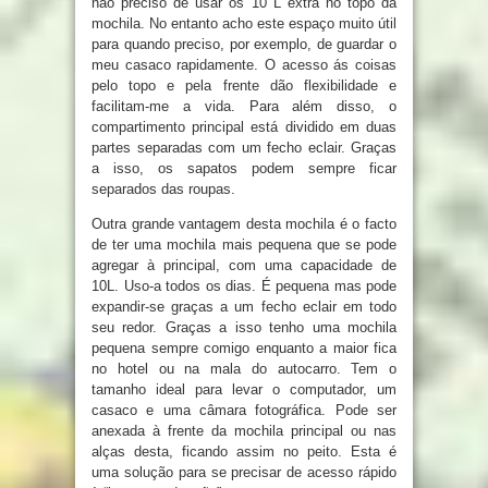
não preciso de usar os 10 L extra no topo da
mochila. No entanto acho este espaço muito útil
para quando preciso, por exemplo, de guardar o
meu casaco rapidamente. O acesso ás coisas
pelo topo e pela frente dão flexibilidade e
facilitam-me a vida. Para além disso, o
compartimento principal está dividido em duas
partes separadas com um fecho eclair. Graças
a isso, os sapatos podem sempre ficar
separados das roupas.
Outra grande vantagem desta mochila é o facto
de ter uma mochila mais pequena que se pode
agregar à principal, com uma capacidade de
10L. Uso-a todos os dias. É pequena mas pode
expandir-se graças a um fecho eclair em todo
seu redor. Graças a isso tenho uma mochila
pequena sempre comigo enquanto a maior fica
no hotel ou na mala do autocarro. Tem o
tamanho ideal para levar o computador, um
casaco e uma câmara fotográfica. Pode ser
anexada à frente da mochila principal ou nas
alças desta, ficando assim no peito. Esta é
uma solução para se precisar de acesso rápido