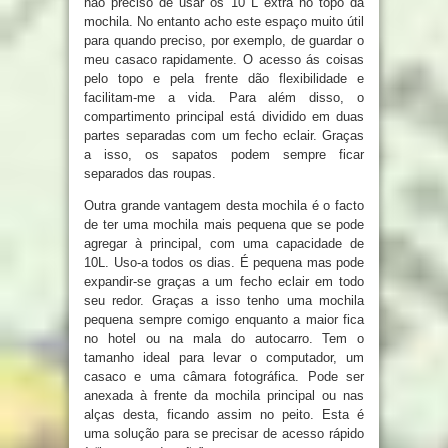
não preciso de usar os 10 L extra no topo da
mochila. No entanto acho este espaço muito útil
para quando preciso, por exemplo, de guardar o
meu casaco rapidamente. O acesso ás coisas
pelo topo e pela frente dão flexibilidade e
facilitam-me a vida. Para além disso, o
compartimento principal está dividido em duas
partes separadas com um fecho eclair. Graças
a isso, os sapatos podem sempre ficar
separados das roupas.
Outra grande vantagem desta mochila é o facto
de ter uma mochila mais pequena que se pode
agregar à principal, com uma capacidade de
10L. Uso-a todos os dias. É pequena mas pode
expandir-se graças a um fecho eclair em todo
seu redor. Graças a isso tenho uma mochila
pequena sempre comigo enquanto a maior fica
no hotel ou na mala do autocarro. Tem o
tamanho ideal para levar o computador, um
casaco e uma câmara fotográfica. Pode ser
anexada à frente da mochila principal ou nas
alças desta, ficando assim no peito. Esta é
uma solução para se precisar de acesso rápido