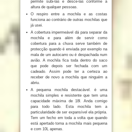
permite subi-las e desce-las conforme a
altura de qualquer pessoas.
O respiro entre a mochila e as costas
funciona ao contrário de outras mochilas que
já usei.
A cobertura impermeável dá para separar da
mochila e para além de servir como
cobertura para a chuva serve também de
protecção quando é enviada por exemplo na
mala de um autocarro ou é despachada num
avião. A mochila fica toda dentro do saco
que pode depois ser fechada com um
cadeado. Assim pode ter a certeza ao
receber de novo a mochila que ninguém a
abriu.
A pequena mochila destacável. è uma
mochila simples e resistente que tem uma
capacidade máxima de 18l. Anda comigo
para todo lado. Esta mochila tem a
particularidade de ser expansível ela própria.
Tem um fecho em toda a volta que quando
está apertado torna a mochila mais pequena
e com 10L apenas.