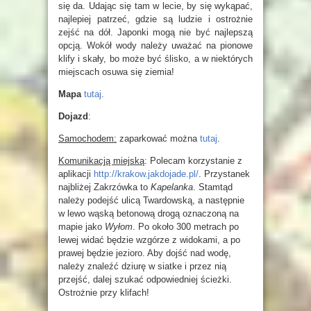
się da. Udając się tam w lecie, by się wykąpać,
najlepiej patrzeć, gdzie są ludzie i ostrożnie
zejść na dół. Japonki mogą nie być najlepszą
opcją. Wokół wody należy uważać na pionowe
klify i skały, bo może być ślisko, a w niektórych
miejscach osuwa się ziemia!
Mapa
tutaj
.
Dojazd
:
Samochodem:
zaparkować można
tutaj
.
Komunikacją miejską
: Polecam korzystanie z
aplikacji
http://krakow.jakdojade.pl/
. Przystanek
najbliżej Zakrzówka to
Kapelanka
. Stamtąd
należy podejść ulicą Twardowską, a następnie
w lewo wąską betonową drogą oznaczoną na
mapie jako
Wyłom
. Po około 300 metrach po
lewej widać będzie wzgórze z widokami, a po
prawej będzie jezioro. Aby dojść nad wodę,
należy znaleźć dziurę w siatke i przez nią
przejść, dalej szukać odpowiedniej ścieżki.
Ostrożnie przy klifach!