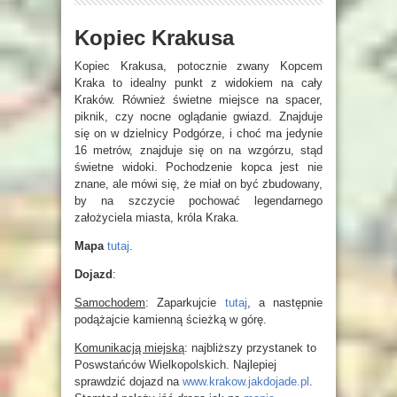
Kopiec Krakusa
Kopiec Krakusa, potocznie zwany Kopcem
Kraka to idealny punkt z widokiem na cały
Kraków. Również świetne miejsce na spacer,
piknik, czy nocne oglądanie gwiazd. Znajduje
się on w dzielnicy Podgórze, i choć ma jedynie
16 metrów, znajduje się on na wzgórzu, stąd
świetne widoki. Pochodzenie kopca jest nie
znane, ale mówi się, że miał on być zbudowany,
by na szczycie pochować legendarnego
założyciela miasta, króla Kraka.
Mapa
tutaj
.
Dojazd
:
Samochodem
: Zaparkujcie
tutaj
, a następnie
podążajcie kamienną ścieżką w górę.
Komunikacją miejską
: najbliższy przystanek to
Poswstańców Wielkopolskich. Najlepiej
sprawdzić dojazd na
www.krakow.jakdojade.pl
.