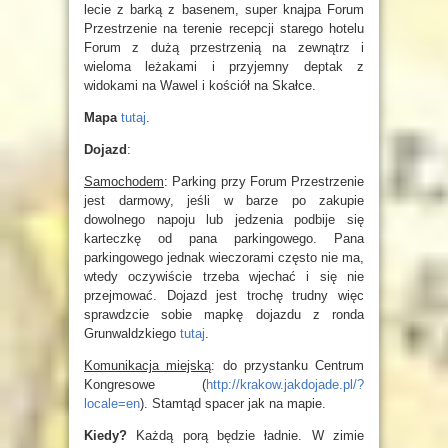
lecie z barką z basenem, super knajpa Forum
Przestrzenie na terenie recepcji starego hotelu
Forum z dużą przestrzenią na zewnątrz i
wieloma leżakami i przyjemny deptak z
widokami na Wawel i kościół na Skałce.
Mapa
tutaj
.
Dojazd
:
Samochodem
: Parking przy Forum Przestrzenie
jest darmowy, jeśli w barze po zakupie
dowolnego napoju lub jedzenia podbije się
karteczkę od pana parkingowego. Pana
parkingowego jednak wieczorami często nie ma,
wtedy oczywiście trzeba wjechać i się nie
przejmować. Dojazd jest trochę trudny więc
sprawdzcie sobie mapkę dojazdu z ronda
Grunwaldzkiego
tutaj
.
Komunikacja miejską
: do przystanku Centrum
Kongresowe (
http://krakow.jakdojade.pl/?
locale=en
). Stamtąd spacer jak na mapie.
Kiedy?
Każdą porą będzie ładnie. W zimie