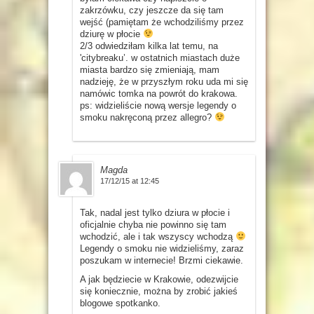
zakrzówku, czy jeszcze da się tam
wejść (pamiętam że wchodziliśmy przez
dziurę w płocie
2/3 odwiedziłam kilka lat temu, na
'citybreaku’. w ostatnich miastach duże
miasta bardzo się zmieniają, mam
nadzieję, że w przyszłym roku uda mi się
namówic tomka na powrót do krakowa.
ps: widzieliście nową wersje legendy o
smoku nakręconą przez allegro?
Magda
17/12/15 at 12:45
Tak, nadal jest tylko dziura w płocie i
oficjalnie chyba nie powinno się tam
wchodzić, ale i tak wszyscy wchodzą
Legendy o smoku nie widzieliśmy, zaraz
poszukam w internecie! Brzmi ciekawie.
A jak będziecie w Krakowie, odezwijcie
się koniecznie, można by zrobić jakieś
blogowe spotkanko.