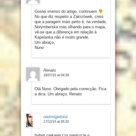
Gostei imenso do artigo, continuem
No que diz respeito a Zakrzówek, creio
que a paragem mais perto é, na verdade,
Norymberska mas olhando para o mapa,
vê-se que a diferença em relação à
Kapelanka não é muito grande.
Um abraço,
Nuno
Renato
18/07/15 at 04:39
Olá Nuno. Obrigado pela correcção. Fica
a dica. Um abraço, Renato
nieśmigielska
17/12/15 at 05:32
byłam ciekawa czy napiszcie o