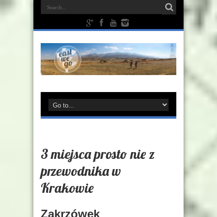
3 miejsca prosto nie z
przewodnika w
Krakowie
Zakrzówek