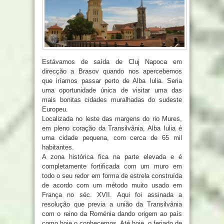
Estávamos de saída de Cluj Napoca em
direcção a Brasov quando nos apercebemos
que iríamos passar perto de Alba Iulia. Seria
uma oportunidade única de visitar uma das
mais bonitas cidades muralhadas do sudeste
Europeu.
Localizada no leste das margens do rio Mures,
em pleno coração da Transilvânia, Alba Iulia é
uma cidade pequena, com cerca de 65 mil
habitantes.
A zona histórica fica na parte elevada e é
completamente fortificada com um muro em
todo o seu redor em forma de estrela construída
de acordo com um método muito usado em
França no séc. XVII. Aqui foi assinada a
resolução que previa a união da Transilvânia
com o reino da Roménia dando origem ao país
como hoje o conhecemos. Até hoje, o feriado de