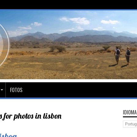
FOTOS
IDIOMA
s for photos in lisbon
isboa