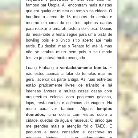
famoso bar Utopia. Ali encontram mais turistas
que em qualquer museu ou templo na cidade. O
bar fica a cerca de 15 minutos do centro e
mesmo em cima do rio. Tem óptimos cantos
para relaxar e uma atmosfera deliciosa. Depois
da meia-noite a festa segue para uma pista de
bowling pois é o único sitio aberto até mais
tarde. Eu desisti mas o Renato foi até lá mas
não se lembra muito bem pois o seu modo
festivo já estava muito avançado.
Luang Prabang é
verdadeiramente bonita.
E
não estou apenas a falar de templos mas no
geral, acerca da parte antiga. As ruas estreitas
estão praticamente livres de trânsito e há
imensas árvores e muitas casas casas com
arquitectura colonial com pequenas galerias,
lojas, restaurantes e agências de viagem. Há
muito para ver também. Alguns
templos
dourados,
uma colina com vistas sobre a
cidade, quedas de água e museus. O único que
me prendeu mais a atenção foi o TAEC. É
pequeno e nada cansativo e descreve as
minorias étnicas, a sua indumentária e