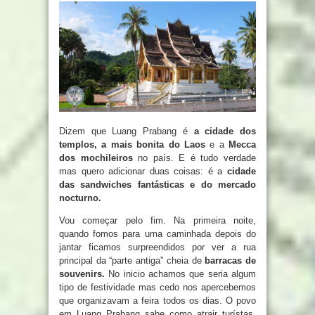
Dizem que Luang Prabang é
a cidade dos
templos, a mais bonita do Laos
e a
Mecca
dos mochileiros
no país. E é tudo verdade
mas quero adicionar duas coisas: é a
cidade
das sandwiches fantásticas e do mercado
nocturno.
Vou começar pelo fim. Na primeira noite,
quando fomos para uma caminhada depois do
jantar ficamos surpreendidos por ver a rua
principal da “parte antiga” cheia de
barracas de
souvenirs.
No inicio achamos que seria algum
tipo de festividade mas cedo nos apercebemos
que organizavam a feira todos os dias. O povo
em Luang Prabang sabe como atrair turístas.