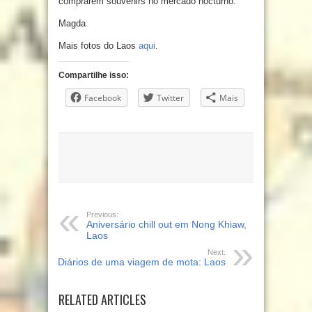
comprarem souvenirs no mercado nocturno.
Magda
Mais fotos do Laos
aqui
.
Compartilhe isso:
Facebook
Twitter
Mais
Previous:
Aniversário chill out em Nong Khiaw,
Laos
Next:
Diários de uma viagem de mota: Laos
RELATED ARTICLES