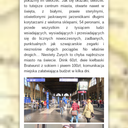
pokażmy im dworzec. Jak się okazało, dworzec
to tutejsze centrum miasta, otwarte nawet w
święta, z białymi, prawie sterylnymi,
oświetlonymi jaskrawymi jarzeniókami długimi
korytarzami z wieloma sklepami, 54 peronami, a
przede wszystkim z tysiącem ludzi
wsiadających, wysiadających i przesiadających
się do licznych nowoczesnych, zadbanych,
punktualnych jak szwajcarskie zegarki i
nieznośnie drogich pociągów. No właśnie
drogich… Niestety Zurych to chyba najdroższe
miasto na świecie. Drink 60zł, dwie kiełbaski
Bratwurst z sokiem i piwem 100zł, komunikacja
miejska załatwiająca budżet w kilka dni.