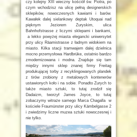
czy kolejny XIII wieczny kościół św. Piotra, po
czym wchodzisz na ulicę pełną designerskich
sklepików, nowoczesnych kawiarni i barów.
Kawałek dalej sielankowy deptak Utoquai nad
pięknym Jeziorem Zuryskim, ulica
Bahnhofstrasse z liczymi sklepami i bankami,
a lekko powyżej miasta elegancki uniwersytet
przy ulicy Räamistrasse z ładnym widokiem na
miasto. Kilka stacji tramwajem dalej dzielnica
mocno przemysłowa Hardbrüke, ostatnio bardzo
zmodernizowana i modna. Znajduje się tam
między innymi sklep znanej firmy Freitag
produkującej torby z recyklingowanych plandek
z tirów zrobiony z metalowych kontenerów
ustawionych koło i na sobie. Ponadto Zurych to
także miasto sztuki, to tutaj zrodził się
Dadaizm, tworzył James Joyce, to tutaj
zobaczymy witraże samego Marca Chagalla w
kościele Fraumünster przy ulicy Kämbelgasse 2
i zwiedzimy liczne muzea sztuki nowoczesnej i
nie tylko.