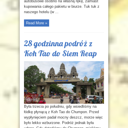
autobusowe osobno na własną rękę, zamiast
kupowania całego pakietu w biurze. Tuk tuk z
naszego hotelu (w ...
Read More »
28 godzinna podróż z
Koh Tao do Siem Reap
Była trzecia po południu, gdy wsiedliśmy na
łódkę płynącą z Koh Tao do Chumpon. Przed
wypłynięciem padał mocny deszcz, morze więc
było lekko wzburzone. Podróż jednak była