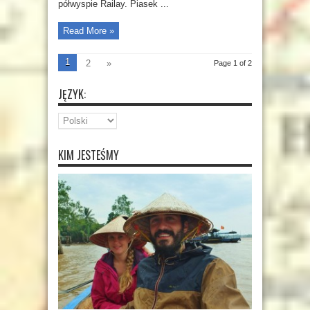
półwyspie Railay. Piasek ...
Read More »
1
2
»
Page 1 of 2
JĘZYK:
KIM JESTEŚMY