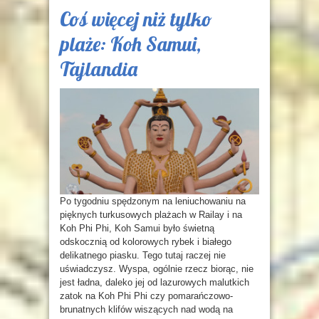
Coś więcej niż tylko
plaże: Koh Samui,
Tajlandia
Po tygodniu spędzonym na leniuchowaniu na
pięknych turkusowych plażach w Railay i na
Koh Phi Phi, Koh Samui było świetną
odskocznią od kolorowych rybek i białego
delikatnego piasku. Tego tutaj raczej nie
uświadczysz. Wyspa, ogólnie rzecz biorąc, nie
jest ładna, daleko jej od lazurowych malutkich
zatok na Koh Phi Phi czy pomarańczowo-
brunatnych klifów wiszących nad wodą na