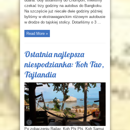
udana. Gdy dotarliśmy do Chumpon, mieliśmy
czekać trzy godziny na autobus do Bangkoku.
Na szczęście już niecałe dwie godziny później
byliśmy w ekstrawaganckim różowym autobusie
w drodze do tajskiej stolicy. Dotarliśmy o 3 ...
Read More »
Ostatnia najlepsza
niespodzianka: Koh Tao,
Tajlandia
Po zobaczeniu Railay, Koh Phi Phi, Koh Samui